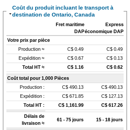
Coût du produit incluant le transport à
destination de Ontario, Canada
Fret maritime
Express
DAP
économique DAP
Votre prix par pièce
Production ≈
C$ 0.49
C$ 0.49
Expédition ≈
C$ 0.67
C$ 0.13
Total HT ≈
C$ 1.16
C$ 0.62
Coût total pour 1,000 Pièces
Production :
C$ 490.13
C$ 490.13
Expédition :
C$ 671.85
C$ 127.13
Total HT :
C$ 1,161.99
C$ 617.26
Délais de
61 - 75 jours
15 - 18 jours
livraison ≈