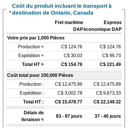
Coût du produit incluant le transport à
destination de Ontario, Canada
Fret maritime
Express
DAP
économique DAP
Votre prix par 1,000 Pièces
Production ≈
C$ 124.76
C$ 124.76
Expédition ≈
C$ 30.03
C$ 96.73
Total HT ≈
C$ 154.79
C$ 221.49
Coût total pour 100,000 Pièces
Production :
C$ 12,475.99
C$ 12,475.99
Expédition :
C$ 3,002.78
C$ 9,673.33
Total HT :
C$ 15,478.77
C$ 22,149.32
Délais de
83 - 97 jours
37 - 40 jours
livraison ≈