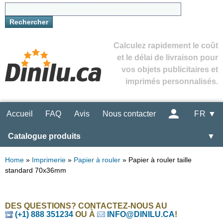
Calculez rapidement le coût
et le délai de livraison pour
vos objets publicitaires et
imprimés personnalisés.
Accueil
FAQ
Avis
Nous contacter
FR ▼
Catalogue produits
▼
Home
»
Imprimerie
»
Papier à rouler
»
Papier à rouler taille
standard 70x36mm
DES QUESTIONS? CONTACTEZ-NOUS AU
(+1) 888 351234
OU À
INFO@DINILU.CA
!