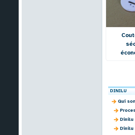
Cout
séc
écon
DINILU
Qui so
Proce
Dinilu
Dinilu