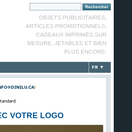
OBJETS PUBLICITAIRES,
ARTICLES PROMOTIONNELS,
CADEAUX IMPRIMÉS SUR
MESURE, JETABLES ET BIEN
PLUS ENCORE.
FR ▼
NFO@DINILU.CA
!
standard
EC VOTRE LOGO