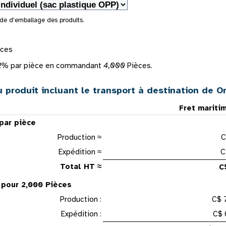
de d'emballage des produits.
èces
2%
par pièce en commandant
4,000
Pièces.
 produit incluant le transport à destination de O
Fret mariti
 par pièce
Production ≈
C
Expédition ≈
C
Total HT ≈
C
 pour 2,000 Pièces
Production :
C$ 
Expédition :
C$ 