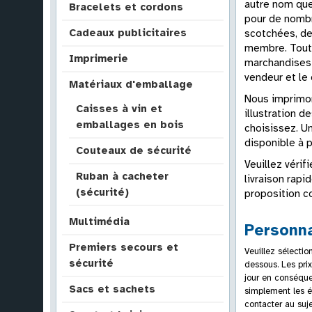
autre nom que
Bracelets et cordons
pour de nombr
Cadeaux publicitaires
scotchées, de
membre. Tout 
Imprimerie
marchandises 
vendeur et l
Matériaux d'emballage
Nous imprimon
Caisses à vin et
illustration 
emballages en bois
choisissez. U
disponible à 
Couteaux de sécurité
Veuillez vérif
Ruban à cacheter
livraison rap
(sécurité)
proposition co
Multimédia
Personna
Premiers secours et
Veuillez sélectio
sécurité
dessous. Les prix
jour en conséque
Sacs et sachets
simplement les é
contacter au suj