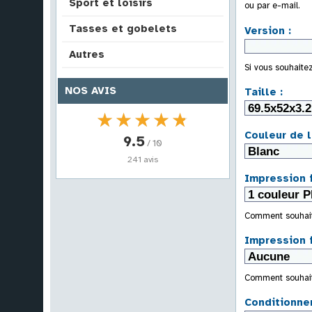
Sport et loisirs
ou par e-mail.
Tasses et gobelets
Version :
Autres
Si vous souhaite
NOS AVIS
Taille :
★★★★★
★★★★★
Couleur de l
9.5
/ 10
241 avis
Impression 
Comment souhaite
Impression f
Comment souhaite
Conditionne