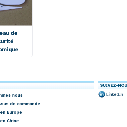
eau de
urité
omique
SUIVEZ-NOU
LinkedIn
mmes nous
ssus de commande
 en Europe
 en Chine