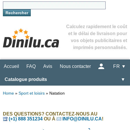
Calculez rapidement le coût
et le délai de livraison pour
vos objets publicitaires et
imprimés personnalisés.
Accueil
FAQ
Avis
Nous contacter
FR ▼
Catalogue produits
▼
Home
»
Sport et loisirs
»
Natation
DES QUESTIONS? CONTACTEZ-NOUS AU
(+1) 888 351234
OU À
INFO@DINILU.CA
!