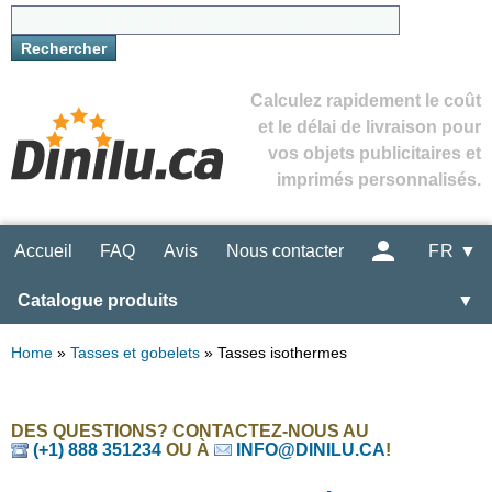
Calculez rapidement le coût
et le délai de livraison pour
vos objets publicitaires et
imprimés personnalisés.
Accueil
FAQ
Avis
Nous contacter
FR ▼
Catalogue produits
▼
Home
»
Tasses et gobelets
»
Tasses isothermes
DES QUESTIONS? CONTACTEZ-NOUS AU
(+1) 888 351234
OU À
INFO@DINILU.CA
!