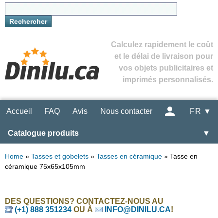
Calculez rapidement le coût
et le délai de livraison pour
vos objets publicitaires et
imprimés personnalisés.
Accueil
FAQ
Avis
Nous contacter
FR ▼
Catalogue produits
▼
Home
»
Tasses et gobelets
»
Tasses en céramique
»
Tasse en
céramique 75x65x105mm
DES QUESTIONS? CONTACTEZ-NOUS AU
(+1) 888 351234
OU À
INFO@DINILU.CA
!